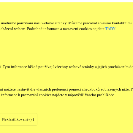
usnadníme používání naší webové stránky. Můžeme pracovat s vašimi kontaktními 
ocházení webem. Podrobné informace a nastavení cookies najdete
TADY
.
či. Tyto informace běžně používají všechny webové stránky a jejich procházením d
mi můžete nastavit dle vlastních preferencí pomocí checkboxů zobrazených níže. P
í informace k promazání cookies najdete v nápovědě Vašeho prohlížeče.
Neklasifikované (7)