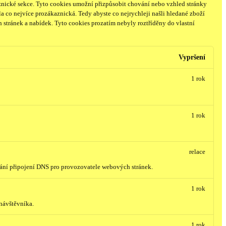
nické sekce.
Tyto cookies umožní přizpůsobit chování nebo vzhled stránky
a co nejvíce prozákaznická. Tedy abyste co nejrychleji našli hledané zboží
 stránek a nabídek.
Tyto cookies prozatím nebyly roztříděny do vlastní
Vypršení
1 rok
1 rok
relace
vání připojení DNS pro provozovatele webových stránek.
1 rok
návštěvníka.
1 rok