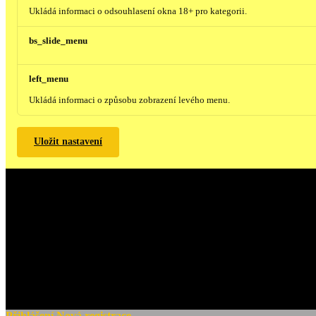
Ukládá informaci o odsouhlasení okna 18+ pro kategorii.
bs_slide_menu
left_menu
Ukládá informaci o způsobu zobrazení levého menu.
Uložit nastavení
Přihlášení
Nová registrace