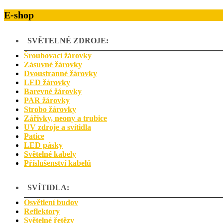
E-shop
SVĚTELNÉ ZDROJE:
Šroubovací žárovky
Zásuvné žárovky
Dvoustranné žárovky
LED žárovky
Barevné žárovky
PAR žárovky
Strobo žárovky
Zářivky, neony a trubice
UV zdroje a svítidla
Patice
LED pásky
Světelné kabely
Příslušenství kabelů
SVÍTIDLA:
Osvětlení budov
Reflektory
Světelné řetězy