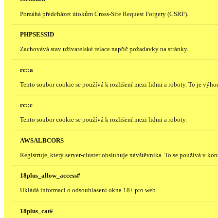
Pomáhá předcházet útokům Cross-Site Request Forgery (CSRF).
PHPSESSID
Zachovává stav uživatelské relace napříč požadavky na stránky.
rc::a
Tento soubor cookie se používá k rozlišení mezi lidmi a roboty. To je výh
rc::c
Tento soubor cookie se používá k rozlišení mezi lidmi a roboty.
AWSALBCORS
Registruje, který server-cluster obsluhuje návštěvníka. To se používá v ko
18plus_allow_access#
Ukládá informaci o odsouhlasení okna 18+ pro web.
18plus_cat#