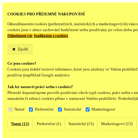
COOKIES PRO PŘÍJEMNÉ NAKUPOVÁNÍ
Odsouhlasením cookies (preferenčních, statistických a marketingových) vám 
cookies jsou v rámci zachování funkčnosti webu používány po celou dobu pr
Odmítnout vše
Souhlasím s cookies
Zavřít
Co jsou cookies?
Cookies jsou krátké textové informace, které jsou uloženy ve Vašem prohlíže
používat (například Google analytics
Jak lze nastavit práci webu s cookies?
Přestože doporučujeme povolit používání všech typů cookies, práci webu s ni
smazáním či editací cookies přímo v nastavení Vašeho prohlížeče. Podrobnějš
Nutné
Preferenční
Statistické
Marketingové
Nutné (13)
Preferenční (1)
Statistické (15)
Marketingové (15)