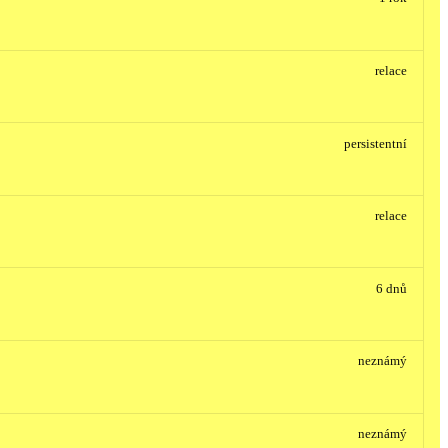
relace
persistentní
relace
6 dnů
neznámý
neznámý