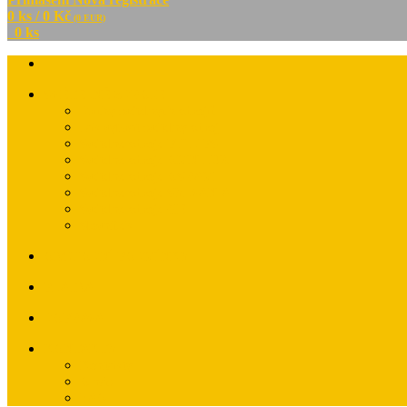
0 ks / 0 Kč
(0 EUR)
0 ks
SVĚTELNÉ ZDROJE
Druhy světelných zdrojů
Jak vybrat světelný zdroj
Světelné zdroje PHILIPS
Světelné zdroje OMNILUX
Světelné zdroje OSRAM
Světelné zdroje SYLVANIA
Světelné zdroje GE
Slovníček
OBCHODNÍ PODMÍNKY
PLATBA
DOPRAVA
KONTAKTY
Kontakty
O nás
FAQ