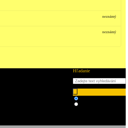
neznámý
neznámý
Hľadanie
Hledat ve zboží
Hledat v článcích