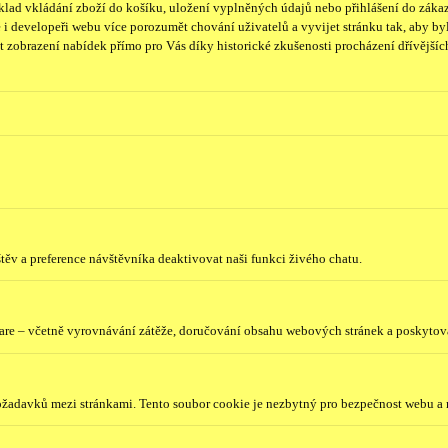
lad vkládání zboží do košíku, uložení vyplněných údajů nebo přihlášení do zákaz
i developeři webu více porozumět chování uživatelů a vyvijet stránku tak, aby byl
 zobrazení nabídek přímo pro Vás díky historické zkušenosti procházení dřívějších
ěv a preference návštěvníka deaktivovat naši funkci živého chatu.
lare – včetně vyrovnávání zátěže, doručování obsahu webových stránek a poskyto
požadavků mezi stránkami. Tento soubor cookie je nezbytný pro bezpečnost webu a 