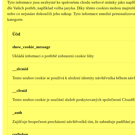
Tyto informace jsou nezbytné ke správnému chodu webové stránky jako napřík
dle Vašich potřeb, například volba jazyka.
Díky těmto cookies mohou majitelé 
nebo co nejsnáze dokončili jeho nákup.
Tyto informace umožní personalizovat
kategorie.
Účel
show_cookie_message
Ukládá informaci o potřebě zobrazení cookie lišty
__zlcmid
Tento soubor cookie se používá k uložení identity návštěvníka během návšt
__cfruid
Tento soubor cookie je součástí služeb poskytovaných společností Cloudf
_auth
Zajišťuje bezpečnost procházení návštěvníků tím, že zabraňuje padělání 
csrftoken