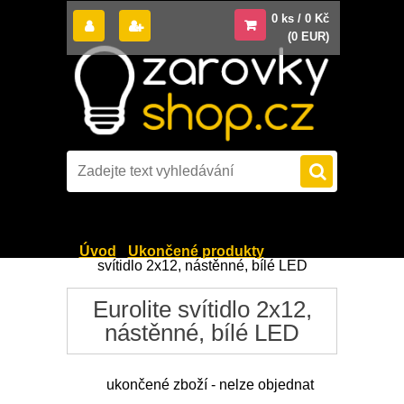
0 ks / 0 Kč
(0 EUR)
Úvod
»
Ukončené produkty
»
Eurolite
svítidlo 2x12, nástěnné, bílé LED
Eurolite svítidlo 2x12,
nástěnné, bílé LED
ukončené zboží - nelze objednat