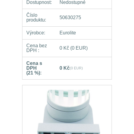
Dostupnost:
Nedostupné
Číslo
50630275
produktu:
Výrobce:
Eurolite
Cena bez
0 Kč
(0 EUR)
DPH :
Cena s
DPH
0 Kč
(0 EUR)
(21 %):