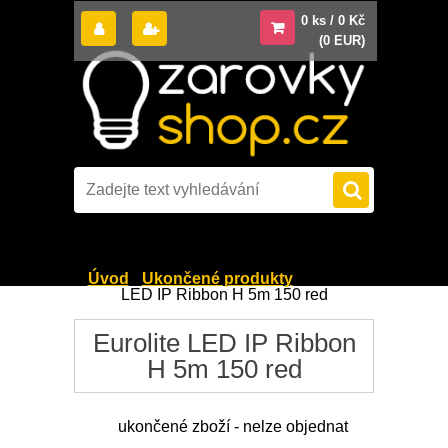
0 ks / 0 Kč
(0 EUR)
Úvod
»
Ukončené produkty
»
Eurolite
LED IP Ribbon H 5m 150 red
Eurolite LED IP Ribbon
H 5m 150 red
ukončené zboží - nelze objednat