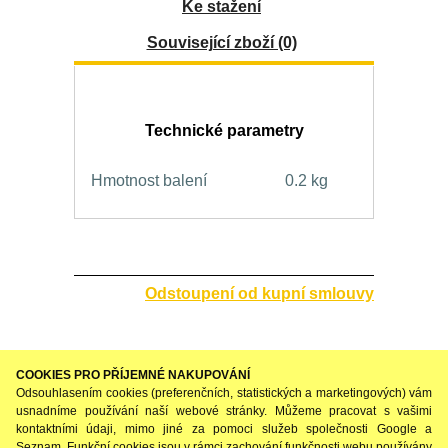
Ke stažení
Související zboží (0)
Technické parametry
Hmotnost balení
0.2 kg
Odstoupení od kupní smlouvy
COOKIES PRO PŘÍJEMNÉ NAKUPOVÁNÍ
Odsouhlasením cookies (preferenčních, statistických a marketingových) vám
usnadníme používání naší webové stránky. Můžeme pracovat s vašimi
kontaktními údaji, mimo jiné za pomoci služeb společnosti Google a
Seznam. Funkční cookies jsou v rámci zachování funkčnosti webu používány