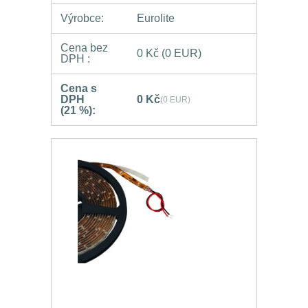
Výrobce:
Eurolite
Cena bez
0 Kč
(0 EUR)
DPH :
Cena s
DPH
0 Kč
(0 EUR)
(21 %):