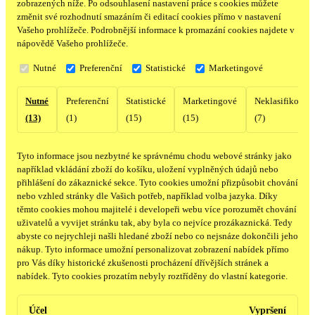
zobrazených níže. Po odsouhlasení nastavení práce s cookies můžete
změnit své rozhodnutí smazáním či editací cookies přímo v nastavení
Vašeho prohlížeče. Podrobnější informace k promazání cookies najdete v
nápovědě Vašeho prohlížeče.
Nutné
Preferenční
Statistické
Marketingové
Nutné
Preferenční
Statistické
Marketingové
Neklasifikovan
(13)
(1)
(15)
(15)
(7)
Tyto informace jsou nezbytné ke správnému chodu webové stránky jako
například vkládání zboží do košíku, uložení vyplněných údajů nebo
přihlášení do zákaznické sekce.
Tyto cookies umožní přizpůsobit chování
nebo vzhled stránky dle Vašich potřeb, například volba jazyka.
Díky
těmto cookies mohou majitelé i developeři webu více porozumět chování
uživatelů a vyvijet stránku tak, aby byla co nejvíce prozákaznická. Tedy
abyste co nejrychleji našli hledané zboží nebo co nejsnáze dokončili jeho
nákup.
Tyto informace umožní personalizovat zobrazení nabídek přímo
pro Vás díky historické zkušenosti procházení dřívějších stránek a
nabídek.
Tyto cookies prozatím nebyly roztříděny do vlastní kategorie.
Účel
Vypršení