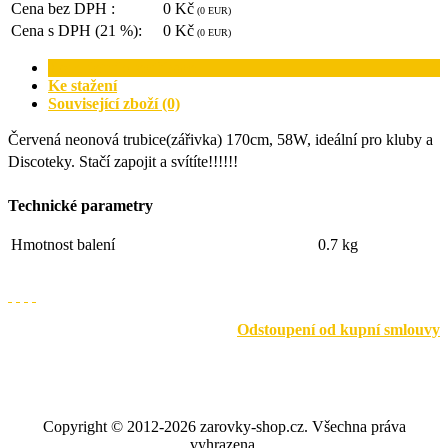
Cena bez DPH :
0 Kč
(0 EUR)
Cena s DPH (21 %):
0 Kč
(0 EUR)
Kompletní specifikace
Ke stažení
Související zboží (0)
Červená neonová trubice(zářivka) 170cm, 58W, ideální pro kluby a
Discoteky. Stačí zapojit a svítíte!!!!!!
Technické parametry
Hmotnost balení
0.7 kg
Odstoupení od kupní smlouvy
Copyright © 2012-2026 zarovky-shop.cz. Všechna práva
vyhrazena.