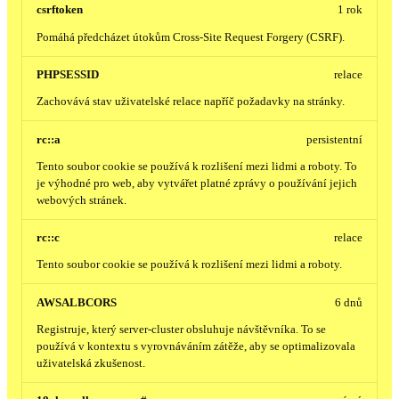
csrftoken
1 rok
Pomáhá předcházet útokům Cross-Site Request Forgery (CSRF).
PHPSESSID
relace
Zachovává stav uživatelské relace napříč požadavky na stránky.
rc::a
persistentní
Tento soubor cookie se používá k rozlišení mezi lidmi a roboty. To
je výhodné pro web, aby vytvářet platné zprávy o používání jejich
webových stránek.
rc::c
relace
Tento soubor cookie se používá k rozlišení mezi lidmi a roboty.
AWSALBCORS
6 dnů
Registruje, který server-cluster obsluhuje návštěvníka. To se
používá v kontextu s vyrovnáváním zátěže, aby se optimalizovala
uživatelská zkušenost.