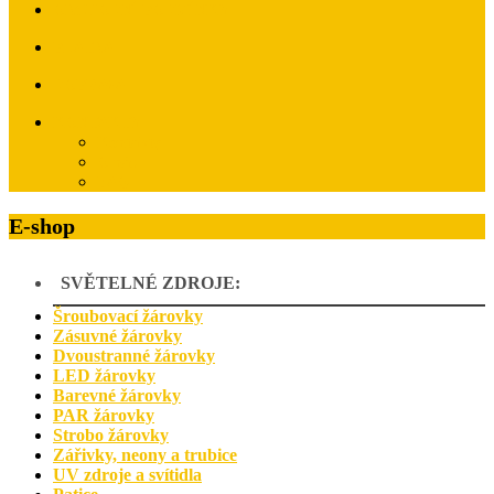
OBCHODNÍ PODMÍNKY
PLATBA
DOPRAVA
KONTAKTY
Kontakty
O nás
FAQ
E-shop
SVĚTELNÉ ZDROJE:
Šroubovací žárovky
Zásuvné žárovky
Dvoustranné žárovky
LED žárovky
Barevné žárovky
PAR žárovky
Strobo žárovky
Zářivky, neony a trubice
UV zdroje a svítidla