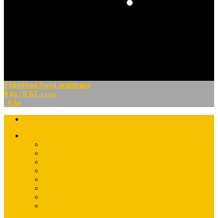
Hledat v článcích
Přihlášení
Nová registrace
0 ks / 0 Kč
(0 EUR)
0 ks
SVĚTELNÉ ZDROJE
Druhy světelných zdrojů
Jak vybrat světelný zdroj
Světelné zdroje PHILIPS
Světelné zdroje OMNILUX
Světelné zdroje OSRAM
Světelné zdroje SYLVANIA
Světelné zdroje GE
Slovníček