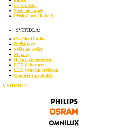
Patice
LED pásky
Světelné kabely
Příslušenství kabelů
SVÍTIDLA:
Osvětlení budov
Reflektory
Světelné řetězy
Majáky
Dekorační osvětlení
LED dekorace
LED vánoční osvětlení
Ukončené produkty
VÝROBCI
: