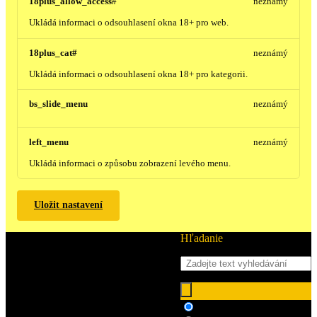
18plus_allow_access#
neznámý
Ukládá informaci o odsouhlasení okna 18+ pro web.
18plus_cat#
neznámý
Ukládá informaci o odsouhlasení okna 18+ pro kategorii.
bs_slide_menu
neznámý
left_menu
neznámý
Ukládá informaci o způsobu zobrazení levého menu.
Uložit nastavení
Hľadanie
Hledat ve zboží