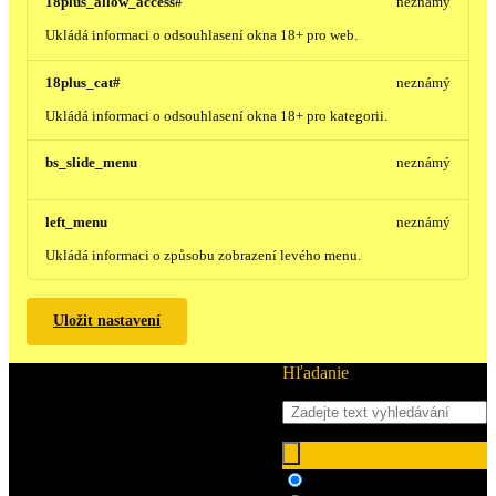
18plus_allow_access#
neznámý
Ukládá informaci o odsouhlasení okna 18+ pro web.
18plus_cat#
neznámý
Ukládá informaci o odsouhlasení okna 18+ pro kategorii.
bs_slide_menu
neznámý
left_menu
neznámý
Ukládá informaci o způsobu zobrazení levého menu.
Uložit nastavení
Hľadanie
Hledat ve zboží