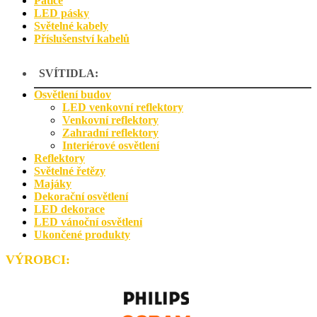
Patice
LED pásky
Světelné kabely
Příslušenství kabelů
SVÍTIDLA:
Osvětlení budov
LED venkovní reflektory
Venkovní reflektory
Zahradní reflektory
Interiérové osvětlení
Reflektory
Světelné řetězy
Majáky
Dekorační osvětlení
LED dekorace
LED vánoční osvětlení
Ukončené produkty
VÝROBCI
: