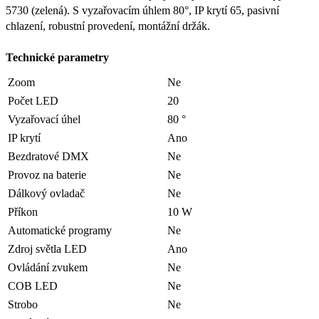
5730 (zelená). S vyzařovacím úhlem 80°, IP krytí 65, pasivní
chlazení, robustní provedení, montážní držák.
Technické parametry
Zoom
Ne
Počet LED
20
Vyzařovací úhel
80 °
IP krytí
Ano
Bezdratové DMX
Ne
Provoz na baterie
Ne
Dálkový ovladač
Ne
Příkon
10 W
Automatické programy
Ne
Zdroj světla LED
Ano
Ovládání zvukem
Ne
COB LED
Ne
Strobo
Ne