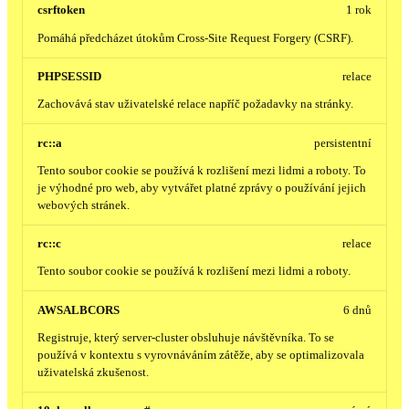
csrftoken
1 rok
Pomáhá předcházet útokům Cross-Site Request Forgery (CSRF).
PHPSESSID
relace
Zachovává stav uživatelské relace napříč požadavky na stránky.
rc::a
persistentní
Tento soubor cookie se používá k rozlišení mezi lidmi a roboty. To
je výhodné pro web, aby vytvářet platné zprávy o používání jejich
webových stránek.
rc::c
relace
Tento soubor cookie se používá k rozlišení mezi lidmi a roboty.
AWSALBCORS
6 dnů
Registruje, který server-cluster obsluhuje návštěvníka. To se
používá v kontextu s vyrovnáváním zátěže, aby se optimalizovala
uživatelská zkušenost.