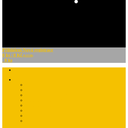
Hledat v článcích
Přihlášení
Nová registrace
0 ks / 0 Kč
(0 EUR)
0 ks
SVĚTELNÉ ZDROJE
Druhy světelných zdrojů
Jak vybrat světelný zdroj
Světelné zdroje PHILIPS
Světelné zdroje OMNILUX
Světelné zdroje OSRAM
Světelné zdroje SYLVANIA
Světelné zdroje GE
Slovníček