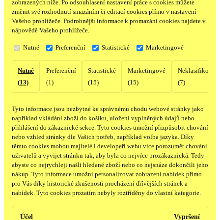
zobrazených níže. Po odsouhlasení nastavení práce s cookies můžete
změnit své rozhodnutí smazáním či editací cookies přímo v nastavení
Vašeho prohlížeče. Podrobnější informace k promazání cookies najdete v
nápovědě Vašeho prohlížeče.
Nutné
Preferenční
Statistické
Marketingové
Nutné
Preferenční
Statistické
Marketingové
Neklasifikovan
(13)
(1)
(15)
(15)
(7)
Tyto informace jsou nezbytné ke správnému chodu webové stránky jako
například vkládání zboží do košíku, uložení vyplněných údajů nebo
přihlášení do zákaznické sekce.
Tyto cookies umožní přizpůsobit chování
nebo vzhled stránky dle Vašich potřeb, například volba jazyka.
Díky
těmto cookies mohou majitelé i developeři webu více porozumět chování
uživatelů a vyvijet stránku tak, aby byla co nejvíce prozákaznická. Tedy
abyste co nejrychleji našli hledané zboží nebo co nejsnáze dokončili jeho
nákup.
Tyto informace umožní personalizovat zobrazení nabídek přímo
pro Vás díky historické zkušenosti procházení dřívějších stránek a
nabídek.
Tyto cookies prozatím nebyly roztříděny do vlastní kategorie.
Účel
Vypršení