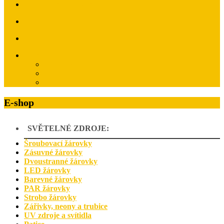
OBCHODNÍ PODMÍNKY
PLATBA
DOPRAVA
KONTAKTY
Kontakty
O nás
FAQ
E-shop
SVĚTELNÉ ZDROJE:
Šroubovací žárovky
Zásuvné žárovky
Dvoustranné žárovky
LED žárovky
Barevné žárovky
PAR žárovky
Strobo žárovky
Zářivky, neony a trubice
UV zdroje a svítidla